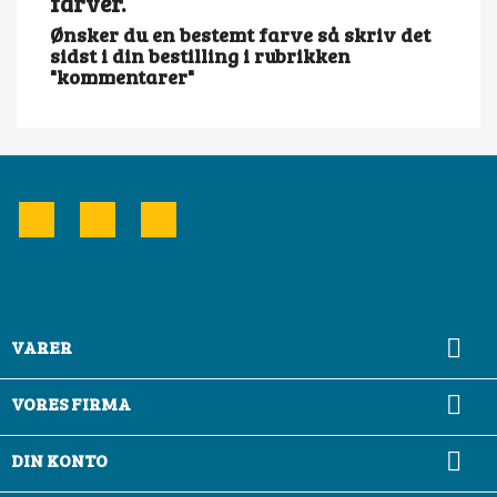
farver.
Ønsker du en bestemt farve så skriv det
sidst i din bestilling i rubrikken
"kommentarer"
Facebook
YouTube
Instagram

VARER

VORES FIRMA

DIN KONTO