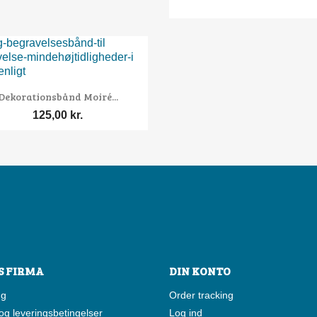

Vis her
Dekorationsbånd Moiré...
125,00 kr.
S FIRMA
DIN KONTO
ng
Order tracking
og leveringsbetingelser
Log ind