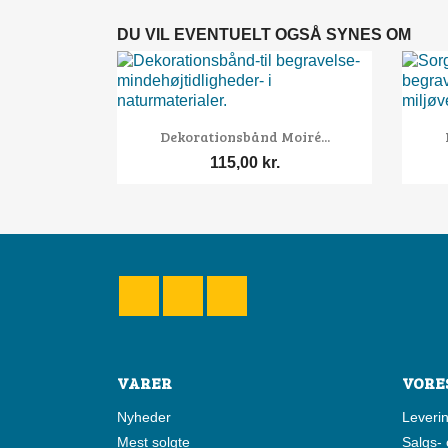
DU VIL EVENTUELT OGSÅ SYNES OM

Vis her
Dekorationsbånd Moiré...
115,00 kr.
Facebook
YouTube
Instagram
VARER
VORE
Nyheder
Leveri
Mest solgte
Salgs- 