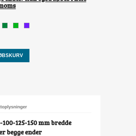
l moms
yserød
Flaskegrøn
Mistelgrøn
Lilla
KØBSKURV
toplysninger
5-100-125-150 mm bredde
ler begge ender