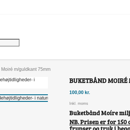
 Moiré m/guldkant 75mm
BUKETBÅND MOIRÉ
100,00 kr.
Inkl. moms
Buketbånd Moíre miljø
NB. Prisen er for 15
frynser og tryk i begg