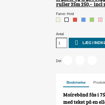
ruller 25m 250,- inc
Farve: Hvid
Beige
Rød
Blå
Lys
L
Hvid
grøn
Antal

LÆG I IND
Del
Beskrivelse
Produk
Moírebånd fås i 7
med tekst på en el