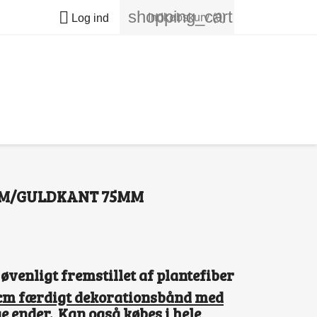
shopping_cart

Indkøbskurv
(0)
Log ind
 M/GULDKANT 75MM
venligt fremstillet af plantefiber
0 cm færdigt dekorationsbånd med
e ender. Kan også købes i hele