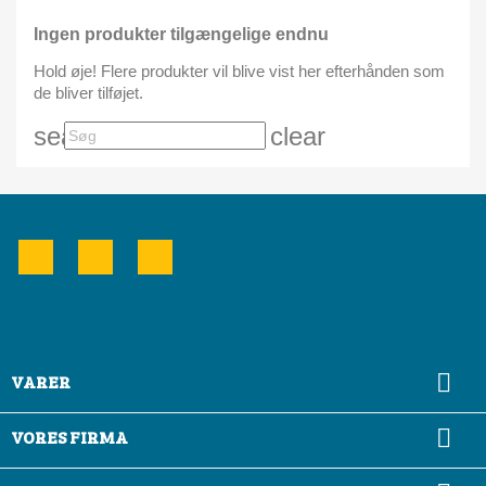
Ingen produkter tilgængelige endnu
Hold øje! Flere produkter vil blive vist her efterhånden som
de bliver tilføjet.
search
clear
Facebook
YouTube
Instagram

VARER

VORES FIRMA