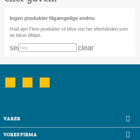
Ingen produkter tilgængelige endnu
Hold øje! Flere produkter vil blive vist her efterhånden som
de bliver tilføjet.
search
clear
Facebook
YouTube
Instagram

VARER

VORES FIRMA