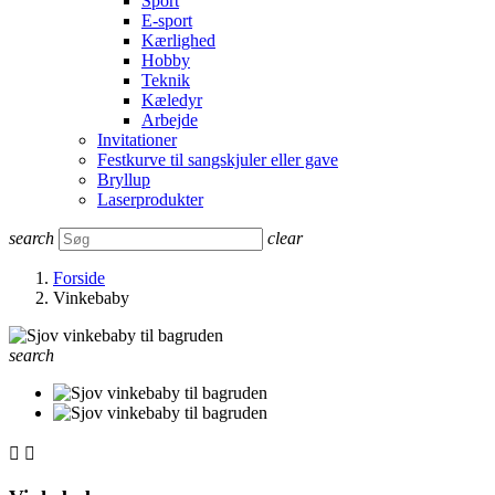
Sport
E-sport
Kærlighed
Hobby
Teknik
Kæledyr
Arbejde
Invitationer
Festkurve til sangskjuler eller gave
Bryllup
Laserprodukter
search
clear
Forside
Vinkebaby
search

