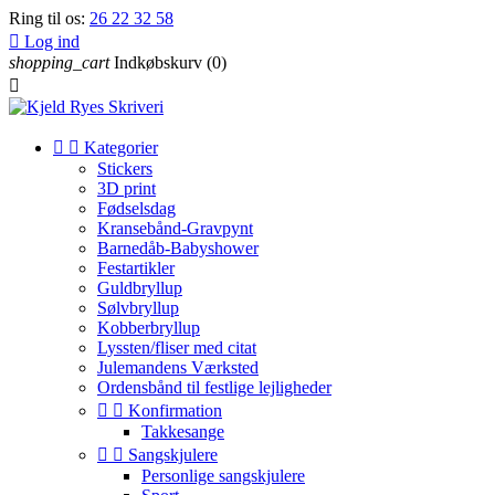
Ring til os:
26 22 32 58

Log ind
shopping_cart
Indkøbskurv
(0)



Kategorier
Stickers
3D print
Fødselsdag
Kransebånd-Gravpynt
Barnedåb-Babyshower
Festartikler
Guldbryllup
Sølvbryllup
Kobberbryllup
Lyssten/fliser med citat
Julemandens Værksted
Ordensbånd til festlige lejligheder


Konfirmation
Takkesange


Sangskjulere
Personlige sangskjulere