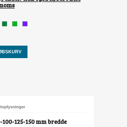
l moms
yserød
Flaskegrøn
Mistelgrøn
Lilla
KØBSKURV
toplysninger
5-100-125-150 mm bredde