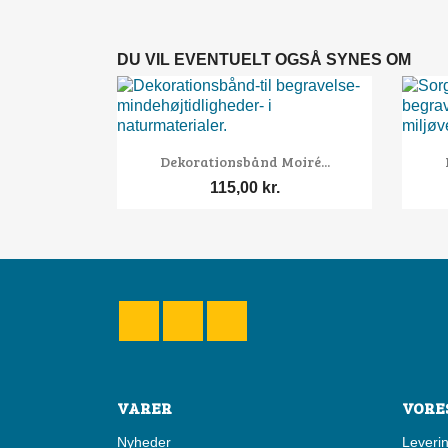
DU VIL EVENTUELT OGSÅ SYNES OM

Vis her
Dekorationsbånd Moiré...
115,00 kr.
Facebook
YouTube
Instagram
VARER
VORE
Nyheder
Leveri