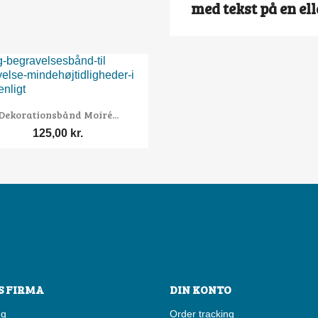
med tekst på en el

Vis her
Dekorationsbånd Moiré...
125,00 kr.
S FIRMA
DIN KONTO
ng
Order tracking