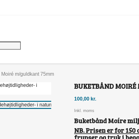
 Moiré m/guldkant 75mm
BUKETBÅND MOIRÉ
100,00 kr.
Inkl. moms
Buketbånd Moíre miljø
NB. Prisen er for 15
frynser og tryk i begg