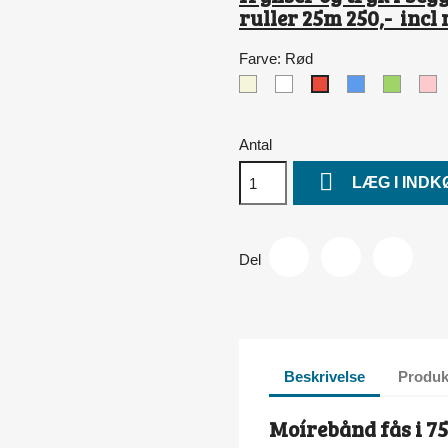
ruller 25m 250,- inc
Farve: Rød
Beige
Hvid
Blå
Lys
L
Rød
grøn
Antal

LÆG I IND
Del
Beskrivelse
Produk
Moírebånd fås i 7