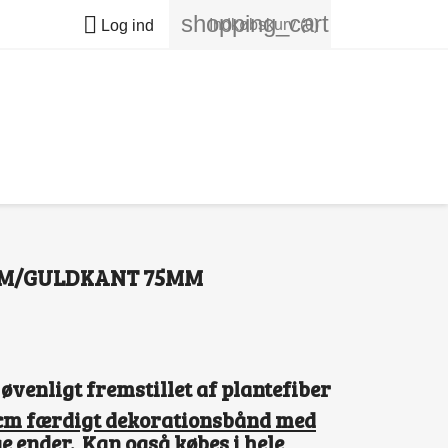
shopping_cart

Indkøbskurv
(0)
Log ind
 M/GULDKANT 75MM
venligt fremstillet af plantefiber
0 cm færdigt dekorationsbånd med
e ender. Kan også købes i hele